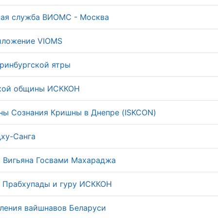
ая служба ВИОМС - Москва
иложение VIOMS
ринбургской ятры
кой общины ИСККОН
ы Сознания Кришны в Днепре (ISKCON)
ху-Санга
 Вигьяна Госвами Махараджа
 Прабхупады и гуру ИСККОН
ления вайшнавов Беларуси