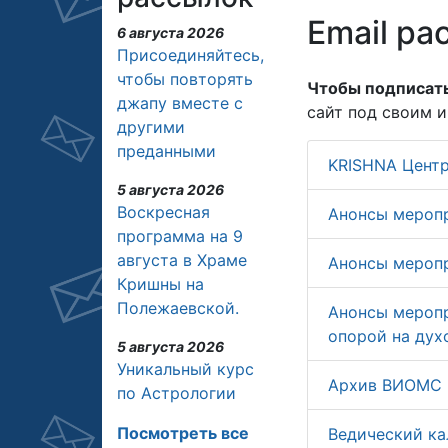
Email ра
6 августа 2026
Присоединяйтесь,
чтобы повторять
Чтобы подписать
джапу вместе с
сайт под своим 
другими
преданными
KRISHNA Цент
5 августа 2026
Воскресная
Анонсы мероп
программа на 9
августа в Храме
Анонсы мероп
Кришны на
Полежаевской.
Анонсы меропр
опорой на дух
5 августа 2026
Уникальный курс
Архив ВИОМС
по Астрологии
Посмотреть все
Ведический ка