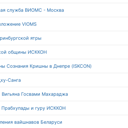
ая служба ВИОМС - Москва
иложение VIOMS
ринбургской ятры
кой общины ИСККОН
ы Сознания Кришны в Днепре (ISKCON)
ху-Санга
 Вигьяна Госвами Махараджа
 Прабхупады и гуру ИСККОН
ления вайшнавов Беларуси