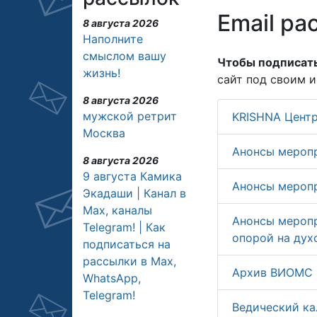
Email ра
8 августа 2026
Наполните
смыслом вашу
Чтобы подписать
жизнь!
сайт под своим 
8 августа 2026
мужской ретрит
KRISHNA Цент
Москва
Анонсы мероп
8 августа 2026
9 августа Камика
Анонсы мероп
Экадаши | Канал в
Max, каналы
Анонсы меропр
Telegram! | Как
опорой на дух
подписаться на
рассылки в Max,
Архив ВИОМС
WhatsApp,
Telegram!
Ведический ка