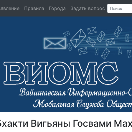
ъявление
Правила
Города
Задать вопрос
Бхакти Вигьяны Госвами Ма