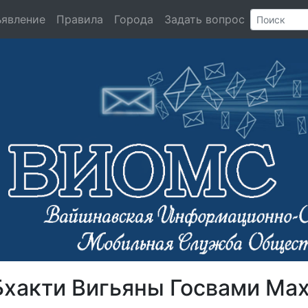
ъявление
Правила
Города
Задать вопрос
Бхакти Вигьяны Госвами Ма