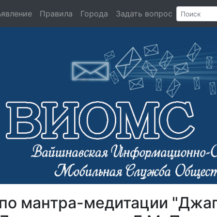
ъявление
Правила
Города
Задать вопрос
 по мантра-медитации "Джа