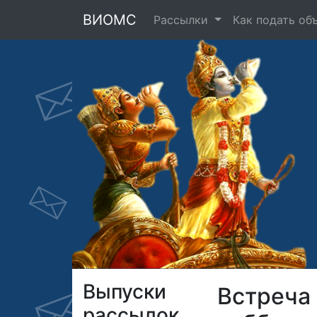
ВИОМС
Рассылки
Как подать об
Выпуски
Встреча 
рассылок