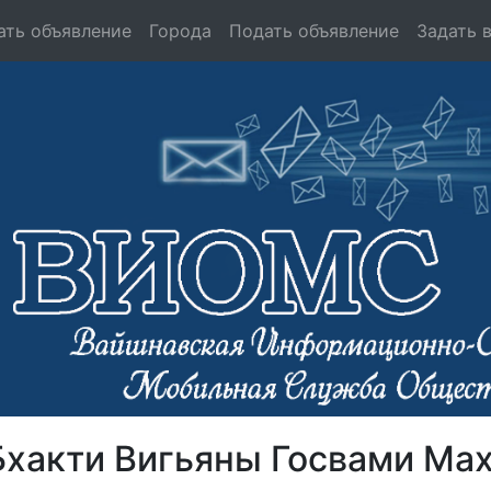
ать объявление
Города
Подать объявление
Задать 
Бхакти Вигьяны Госвами Ма