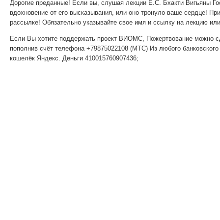
Дорогие преданные! Если вы, слушая лекции Е.С. Бхакти Вигьяны Го
вдохновение от его высказывания, или оно тронуло ваше сердце! Пр
рассылке! Обязательно указывайте свое имя и ссылку на лекцию или
Если Вы хотите поддержать проект ВИОМС, Пожертвование можно с
пополнив счёт телефона +79875022108 (МТС) Из любого банковског
кошелёк Яндекс. Деньги 410015760907436;