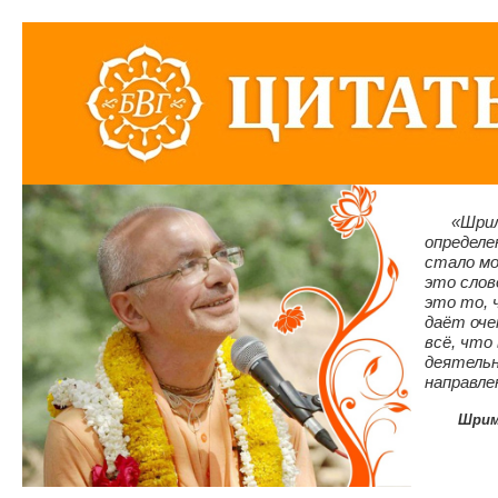
«Шрила 
определе
стало мо
это слов
это то, 
даёт оче
всё, что
деятельн
направле
Шрим