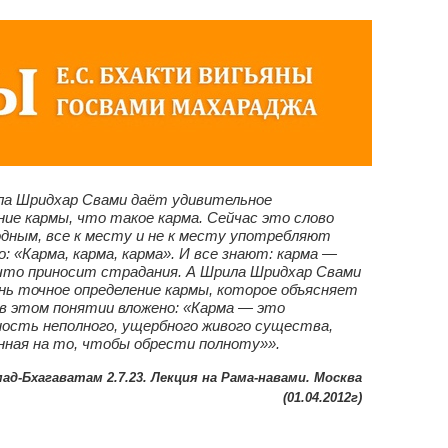
Шридхар Свами даёт удивительное
ние кармы, что такое карма. Сейчас это слово
дным, все к месту и не к месту употребляют
о: «Карма, карма, карма». И все знают: карма —
что приносит страдания. А Шрила Шридхар Свами
нь точное определение кармы, которое объясняет
 в этом понятии вложено: «Карма — это
ость неполного, ущербного живого существа,
нная на то, чтобы обрести полноту»».
ад-Бхагаватам 2.7.23. Лекция на Рама-навами. Москва
(01.04.2012г)