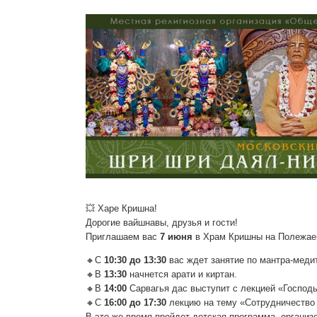
💥 Харе Кришна!
Дорогие вайшнавы, друзья и гости!
Приглашаем вас
7 июня
в Храм Кришны на Полежае
🔸С
10:30 до 13:30
вас ждет занятие по мантра-меди
🔸В
13:30
начнется арати и киртан.
🔸В
14:00
Сарвагья дас выступит с лекцией «Господь
🔸С
16:00 до 17:30
лекцию на тему «Сотрудничество 
В это же время пройдет детская программа, организ