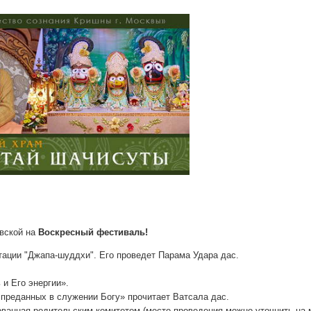
вской на
Воскресный фестиваль!
тации "Джапа-шуддхи". Его проведет Парама Удара дас.
 и Его энергии».
преданных в служении Богу» прочитает Ватсала дас.
ованная родительским комитетом (место проведения можно уточнить на м