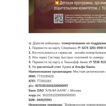
🙏 Дорогие вайшнавы,
пожертвование на поддержа
1.
Перевести на карту Сбербанка 💳
4274 3201 0544 
2.
Воспользоваться сервисом
онлайн-пожертвовани
3.
Или через Систему быстрых платежей по номеру:
4.
Перевести на карту в Тинькофф банке 💳
5536 913
5.
На
расчетный счет
Храма
в Альфа банке.
Наименование организации:
Местная религиозная 
ИНН:
7733190429
КПП:
773301001
р/с: 40703810202200000097
Банк ОАО
“АЛЬФА-БАНК” г. Москва
корр.сч.
30101810200000000593
БИК: 044525593
Назначение перевода:
"Добровольное пожертвование