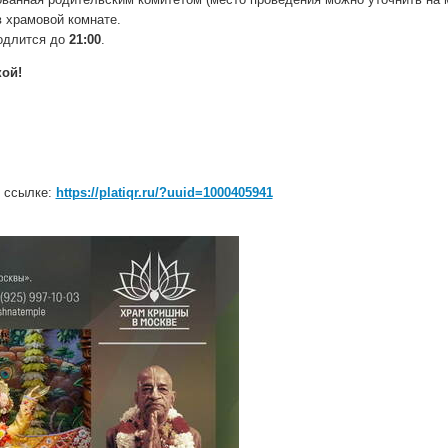
в храмовой комнате.
родлится до
21:00
.
ой!
 ссылке:
https://platiqr.ru/?uuid=1000405941