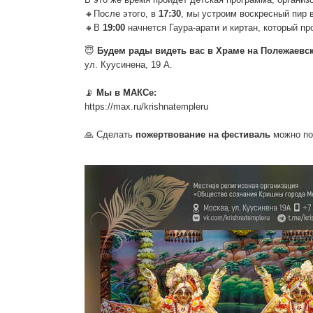
🔸После этого, в
17:30
, мы устроим воскресный пир 
🔸В
19:00
начнется Гаура-арати и киртан, который п
😇
Будем рады видеть вас в Храме на Полежаевск
ул. Куусинена, 19 А.
📡
Мы в МАКСе:
https://max.ru/krishnatempleru
🙏 Сделать
пожертвование на фестиваль
можно по