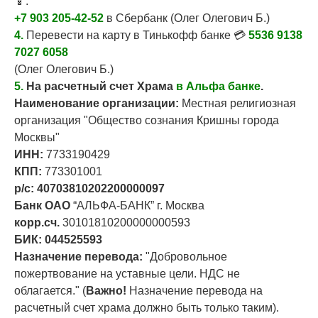
📱:
+7 903 205-42-52
в Сбербанк (Олег Олегович Б.)
4.
Перевести на карту в Тинькофф банке 💳
5536 9138
7027 6058
(Олег Олегович Б.)
5.
На
расчетный счет Храма
в Альфа банке
.
Наименование организации:
Местная религиозная
организация "Общество сознания Кришны города
Москвы"
ИНН:
7733190429
КПП:
773301001
р/с: 40703810202200000097
Банк ОАО
“АЛЬФА-БАНК” г. Москва
корр.сч.
30101810200000000593
БИК:
044525593
Назначение перевода:
"Добровольное
пожертвование на уставные цели. НДС не
облагается." (
Важно!
Назначение перевода на
расчетный счет храма должно быть только таким).