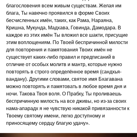
благословения всем живым существам. Желая им
блага, Ты навечно проявился в форме Своих
бесчисленных имён, таких, как Рама, Нараяна,
Кришна, Мукунда, Мадхава, Говинда, Дамодара. В
каждое из этих имён Ты вложил все шакти, присущие
этим воплощениям. По Твоей беспричинной милости
для повторения и памятования Твоих имён не
существует каких-либо правил и предписаний в
отличие от особых молитв и мантр, которые нужно
повторять в строго определённое время (сандхья-
вандану). Другими словами, святое имя Бхагавана
можно повторять и памятовать в любое время дня и
ночи. Такова Твоя воля. О Прабху, Ты проливаешь
беспричинную милость на все дживы, но из-за своих
нама-апарадх я не чувствую никакой привязанности к
Твоему святому имени, легко доступному и
приносящему сердцу благую удачу».